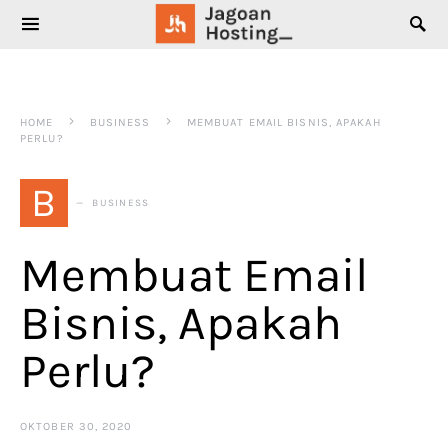
SEARCH FOR:
HOME
BUSINESS
MEMBUAT EMAIL BISNIS, APAKAH
PERLU?
B
BUSINESS
Membuat Email
Bisnis, Apakah
Perlu?
OKTOBER 30, 2020