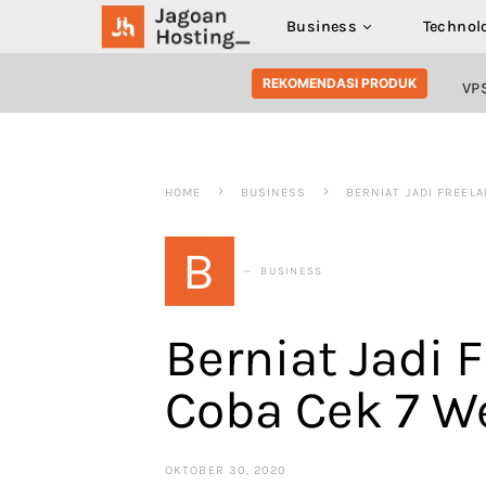
Business
Technol
SEARCH FOR:
REKOMENDASI PRODUK
VP
HOME
BUSINESS
BERNIAT JADI FREELA
B
BUSINESS
Berniat Jadi 
Coba Cek 7 We
OKTOBER 30, 2020