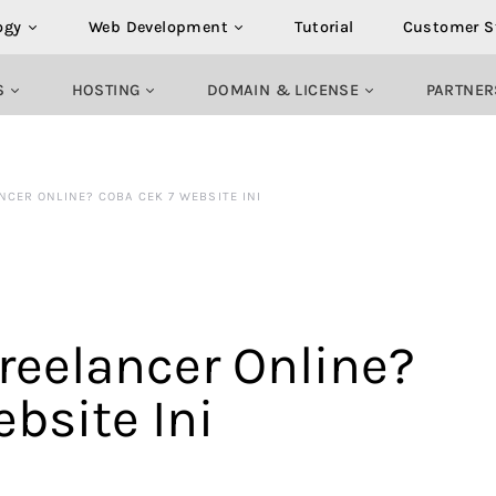
ogy
Web Development
Tutorial
Customer S
S
HOSTING
DOMAIN & LICENSE
PARTNER
NCER ONLINE? COBA CEK 7 WEBSITE INI
Freelancer Online?
bsite Ini