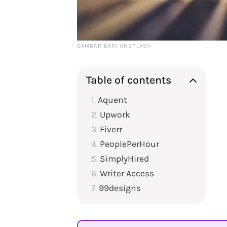
GAMBAR DARI UNSPLASH
Table of contents
Aquent
Upwork
Fiverr
PeoplePerHour
SimplyHired
Writer Access
99designs