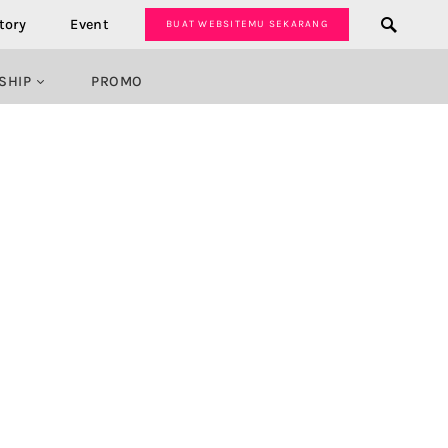
tory
Event
BUAT WEBSITEMU SEKARANG
SHIP
PROMO