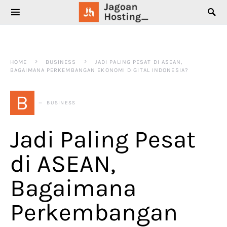
SEARCH FOR:
HOME
BUSINESS
JADI PALING PESAT DI ASEAN,
BAGAIMANA PERKEMBANGAN EKONOMI DIGITAL INDONESIA?
B
BUSINESS
Jadi Paling Pesat
di ASEAN,
Bagaimana
Perkembangan