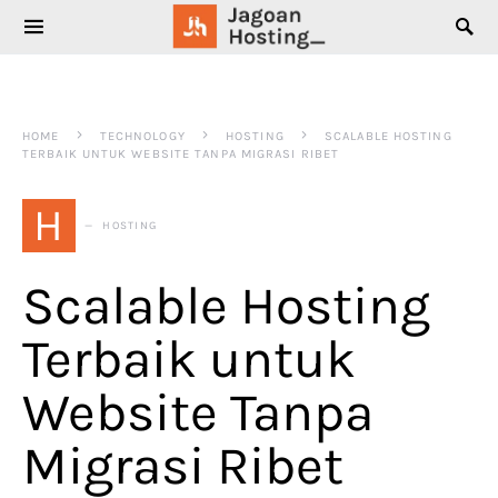
SEARCH FOR:
HOME
TECHNOLOGY
HOSTING
SCALABLE HOSTING
TERBAIK UNTUK WEBSITE TANPA MIGRASI RIBET
H
HOSTING
Scalable Hosting
Terbaik untuk
Website Tanpa
Migrasi Ribet