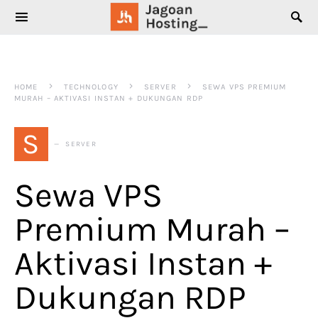
SEARCH FOR:
HOME
TECHNOLOGY
SERVER
SEWA VPS PREMIUM
MURAH – AKTIVASI INSTAN + DUKUNGAN RDP
S
SERVER
Sewa VPS
Premium Murah –
Aktivasi Instan +
Dukungan RDP