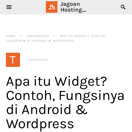
SEARCH FOR:
HOME
TECHNOLOGY
APA ITU WIDGET? CONTOH,
FUNGSINYA DI ANDROID & WORDPRESS
T
TECHNOLOGY
Apa itu Widget?
Contoh, Fungsinya
di Android &
Wordpress