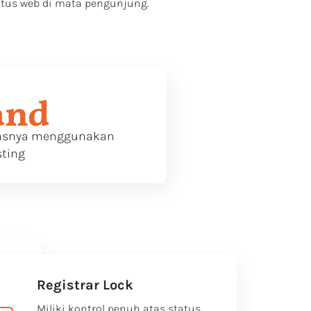
itus web di mata pengunjung.
and
tasnya menggunakan
sting
Registrar Lock
Miliki kontrol penuh atas status