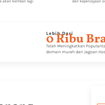
akan kembali lagi.
dan kepercayaan s
Lebih Dari
0
 Ribu Br
Telah Meningkatkan Populari
domain murah dari Jagoan Ho