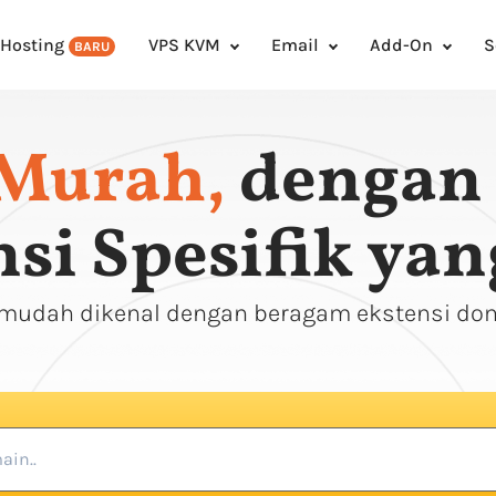
 Hosting
VPS KVM
Email
Add-On
S
BARU
Murah,
dengan 
si Spesifik ya
 mudah dikenal dengan beragam ekstensi dom