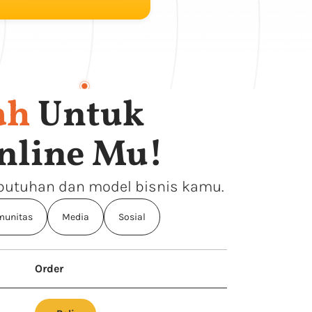
ah
Untuk
nline Mu!
ebutuhan dan model bisnis kamu.
unitas
Media
Sosial
Order