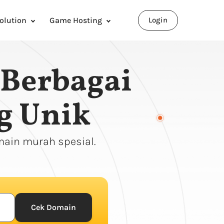
olution
Game Hosting
Login
Berbagai
ng Unik
ain murah spesial.
Cek Domain