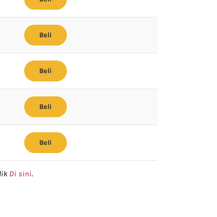
Beli
Beli
Beli
Beli
lik
Di sini
.