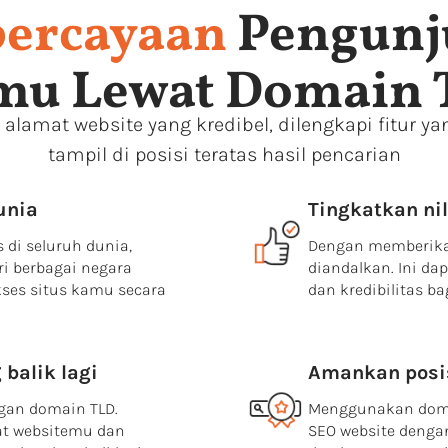
ercayaan
Pengunj
mu Lewat Domain 
alamat website yang kredibel, dilengkapi fitur ya
tampil di posisi teratas hasil pencarian
unia
Tingkatkan nil
 di seluruh dunia,
Dengan memberikan
i berbagai negara
diandalkan. Ini 
ses situs kamu secara
dan kredibilitas b
 balik lagi
Amankan posis
gan domain TLD.
Menggunakan doma
t websitemu dan
SEO website dengan