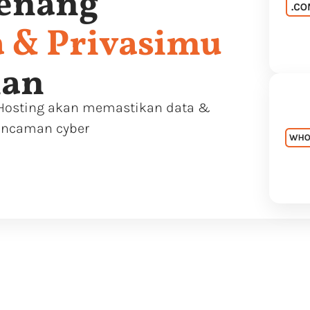
Tenang
a & Privasimu
man
Hosting akan memastikan data &
 ancaman cyber