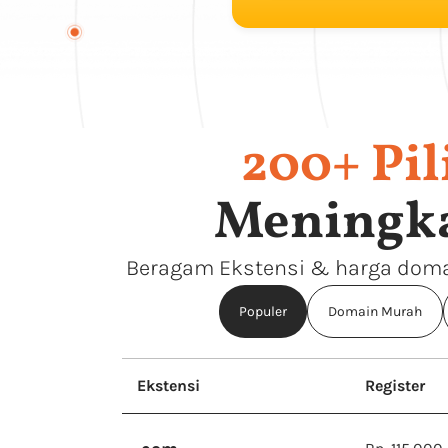
200+ Pi
Meningka
Beragam Ekstensi & harga domai
Populer
Domain Murah
Ekstensi
Register