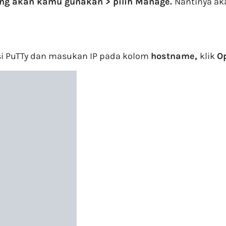
yang akan kamu gunakan > pilih Manage.
Nantinya ak
asi PuTTy dan masukan IP pada kolom
hostname,
klik
O