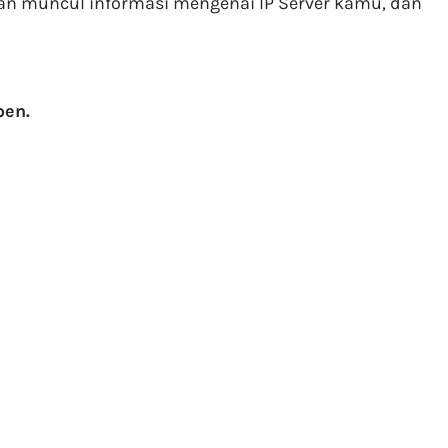
an muncul informasi mengenai IP Server kamu, dan
pen.