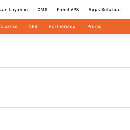
uan Layanan
CMS
Panel VPS
Apps Solution
License
VPS
Partnership
Promo