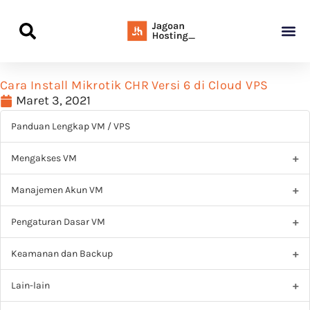
Panduan Awal L
Semua Pa
Kamus Host
Rekomendasi Pro
Cara Install Mikrotik CHR Versi 6 di Cloud VPS
Maret 3, 2021
Panduan Lengkap VM / VPS
Mengakses VM
Manajemen Akun VM
Pengaturan Dasar VM
Keamanan dan Backup
Lain-lain