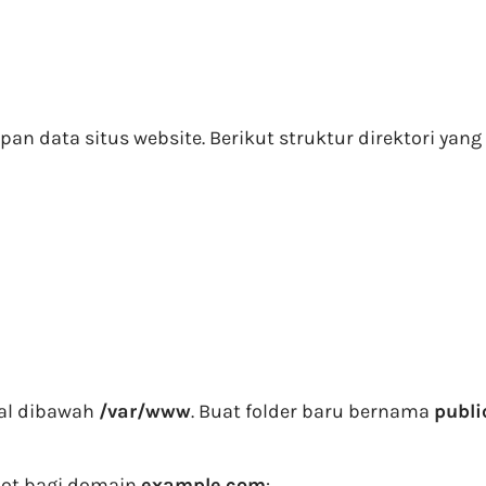
an data situs website. Berikut struktur direktori yan
ual dibawah
/var/www
. Buat folder baru bernama
publ
oot bagi domain
example.com
: