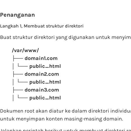
Penanganan
Langkah 1, Membuat struktur direktori
Buat struktur direktori yang digunakan untuk menyimp
/var/www/
├── domain1.com
│ └── public_html
├── domain2.com
│ └── public_html
├── domain3.com
│ └── public_html
Dokumen root akan diatur ke dalam direktori individ
untuk menyimpan konten masing-masing domain.
Jalankan perintah berikut untuk membuat direktori r