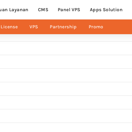
uan Layanan
CMS
Panel VPS
Apps Solution
License
VPS
Partnership
Promo