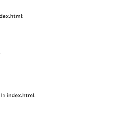
dex.html
:
l
ile
index.html
: