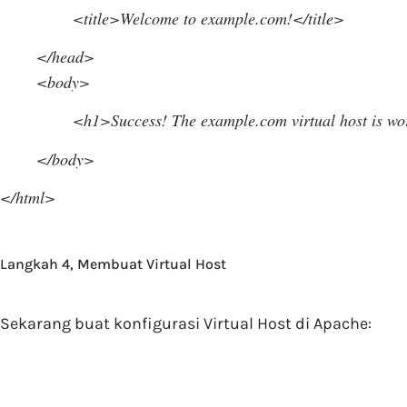
<title>Welcome to example.com!</title>
</head>
<body>
<h1>Success! The example.com virtual host is w
</body>
</html>
Langkah 4, Membuat Virtual Host
Sekarang buat konfigurasi Virtual Host di Apache: