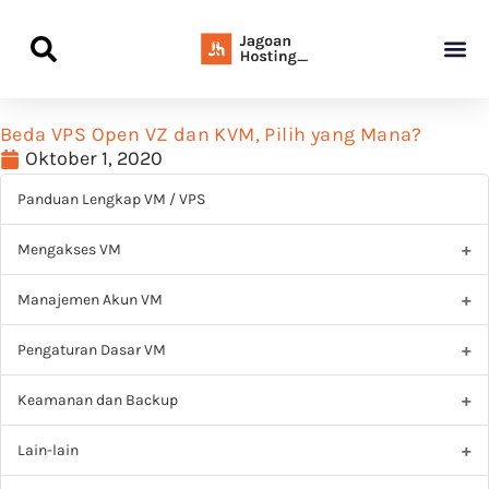
Panduan Awal L
Semua Pa
Kamus Host
Rekomendasi Pro
Beda VPS Open VZ dan KVM, Pilih yang Mana?
Oktober 1, 2020
Panduan Lengkap VM / VPS
Mengakses VM
Manajemen Akun VM
Pengaturan Dasar VM
Keamanan dan Backup
Lain-lain