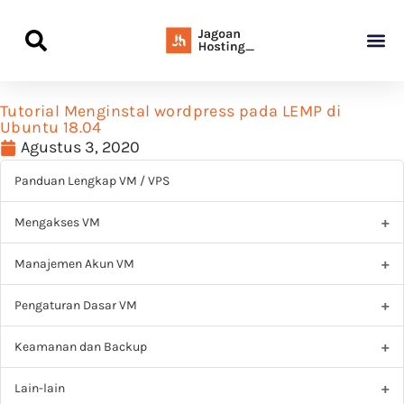
Panduan Awal L
Semua Pa
Kamus Host
Rekomendasi Pro
Tutorial Menginstal wordpress pada LEMP di
Ubuntu 18.04
Agustus 3, 2020
Panduan Lengkap VM / VPS
Mengakses VM
Manajemen Akun VM
Pengaturan Dasar VM
Keamanan dan Backup
Lain-lain