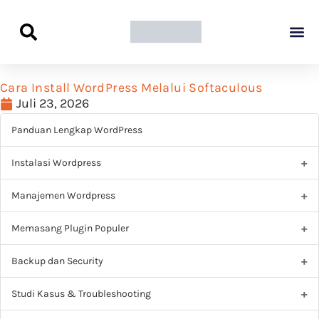
Panduan Awal L
Semua Pa
Kamus Host
Rekomendasi Pro
Cara Install WordPress Melalui Softaculous
Juli 23, 2026
Panduan Lengkap WordPress
Instalasi Wordpress
Manajemen Wordpress
Memasang Plugin Populer
Backup dan Security
Studi Kasus & Troubleshooting