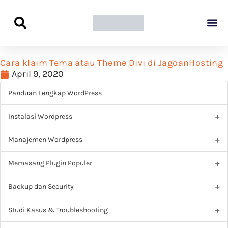
Panduan Awal L
Semua Pa
Kamus Host
Rekomendasi Pro
Cara klaim Tema atau Theme Divi di JagoanHosting
April 9, 2020
Panduan Lengkap WordPress
Instalasi Wordpress
Manajemen Wordpress
Memasang Plugin Populer
Backup dan Security
Studi Kasus & Troubleshooting