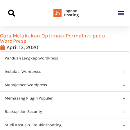
Panduan Awal L
Semua Pa
Kamus Host
Rekomendasi Pro
Cara Melakukan Optimasi Permalink pada
WordPress
April 13, 2020
Panduan Lengkap WordPress
Instalasi Wordpress
Manajemen Wordpress
Memasang Plugin Populer
Backup dan Security
Studi Kasus & Troubleshooting