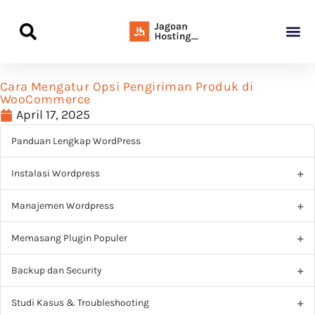
Panduan Awal L
Semua Pa
Kamus Host
Rekomendasi Pro
Cara Mengatur Opsi Pengiriman Produk di
WooCommerce
April 17, 2025
Panduan Lengkap WordPress
Instalasi Wordpress
Manajemen Wordpress
Memasang Plugin Populer
Backup dan Security
Studi Kasus & Troubleshooting