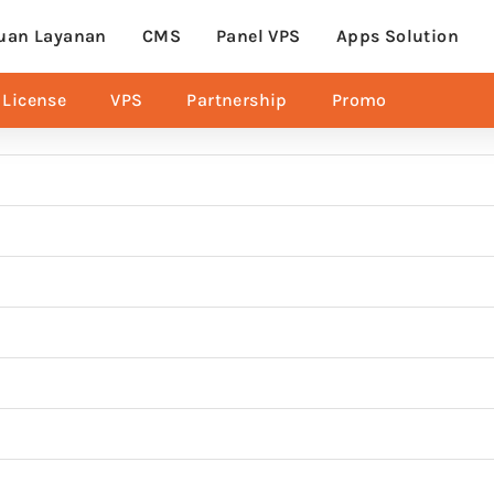
uan Layanan
CMS
Panel VPS
Apps Solution
License
VPS
Partnership
Promo