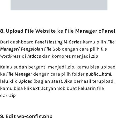
8. Upload File Website ke File Manager cPanel
Dari dashboard
Panel Hosting M-Series
kamu pilih
File
Manager/ Pengelolan File
Sob dengan cara pilih
file
WordPress
di
htdocs
dan kompres menjadi
.zip
Kalau sudah berganti menjadi .zip, kamu bisa upload
ke
File Manager
dengan cara pilih folder
public_html
,
lalu klik
Upload
(bagian atas). Jika berhasil terupload,
kamu bisa klik
Extract
yan Sob buat keluarin file
dari
.zip
.
9. Edit wp-config.php