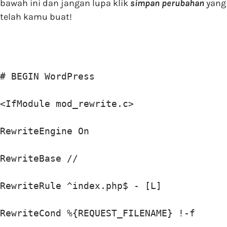
bawah ini dan jangan lupa klik
simpan perubahan
yang
telah kamu buat!
# BEGIN WordPress

<IfModule mod_rewrite.c>

RewriteEngine On

RewriteBase //

RewriteRule ^index.php$ - [L]

RewriteCond %{REQUEST_FILENAME} !-f
