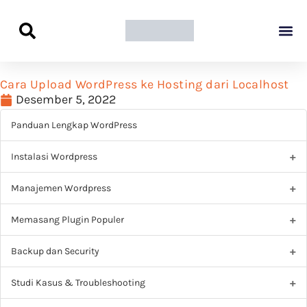
Panduan Awal L
Semua Pa
Kamus Host
Rekomendasi Pro
Cara Upload WordPress ke Hosting dari Localhost
Desember 5, 2022
Panduan Lengkap WordPress
Instalasi Wordpress
Manajemen Wordpress
Memasang Plugin Populer
Backup dan Security
Studi Kasus & Troubleshooting