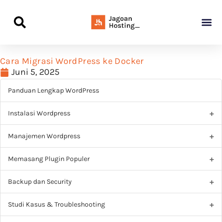
Panduan Awal L
Semua Pa
Kamus Host
Rekomendasi Pro
Cara Migrasi WordPress ke Docker
Juni 5, 2025
Panduan Lengkap WordPress
Instalasi Wordpress
Manajemen Wordpress
Memasang Plugin Populer
Backup dan Security
Studi Kasus & Troubleshooting