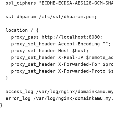
  ssl_ciphers "ECDHE-ECDSA-AES128-GCM-SH
  ssl_dhparam /etc/ssl/dhparam.pem;

  location / {

    proxy_pass http://localhost:8080;

    proxy_set_header Accept-Encoding "";

    proxy_set_header Host $host;

    proxy_set_header X-Real-IP $remote_ad
    proxy_set_header X-Forwarded-For $pro
    proxy_set_header X-Forwarded-Proto $s
  }

  access_log /var/log/nginx/domainkamu.my
  error_log /var/log/nginx/domainkamu.my.
}
