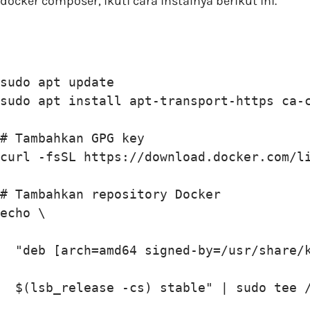
docker composer, ikuti cara instalnya berikut ini.
sudo apt update

sudo apt install apt-transport-https ca-c
# Tambahkan GPG key

curl -fsSL https://download.docker.com/li
# Tambahkan repository Docker

echo \

  "deb [arch=amd64 signed-by=/usr/share/k
  $(lsb_release -cs) stable" | sudo tee /