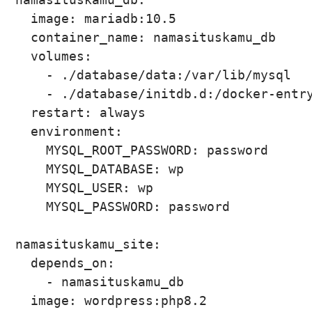
    image: mariadb:10.5

    container_name: namasituskamu_db

    volumes:

      - ./database/data:/var/lib/mysql

      - ./database/initdb.d:/docker-entry
    restart: always

    environment:

      MYSQL_ROOT_PASSWORD: password

      MYSQL_DATABASE: wp

      MYSQL_USER: wp

      MYSQL_PASSWORD: password

  namasituskamu_site:

    depends_on:

      - namasituskamu_db

    image: wordpress:php8.2
