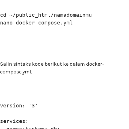
cd ~/public_html/namadomainmu

nano docker-compose.yml
Salin sintaks kode berikut ke dalam docker-
compose.yml.
version: '3'

services:

  namasituskamu_db:
