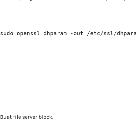
sudo openssl dhparam -out /etc/ssl/dhpar
Buat file server block.