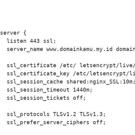
server {

  listen 443 ssl;

  server_name www.domainkamu.my.id domain
  ssl_certificate /etc/ letsencrypt/live/
  ssl_certificate_key /etc/letsencrypt/li
  ssl_session_cache shared:nginx_SSL:10m;
  ssl_session_timeout 1440m;

  ssl_session_tickets off;

  ssl_protocols TLSv1.2 TLSv1.3;

  ssl_prefer_server_ciphers off;
