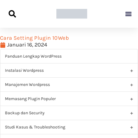
Panduan Awal L
Semua Pa
Kamus Host
Rekomendasi Pro
Cara Setting Plugin 10Web
Januari 16, 2024
Panduan Lengkap WordPress
Instalasi Wordpress
Manajemen Wordpress
Memasang Plugin Populer
Backup dan Security
Studi Kasus & Troubleshooting