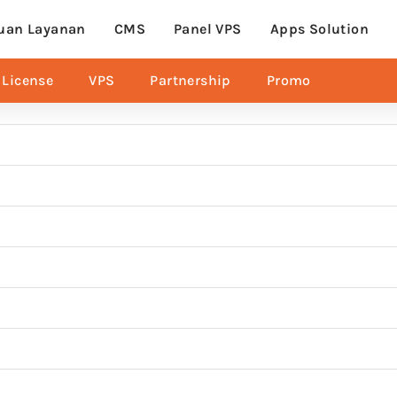
uan Layanan
CMS
Panel VPS
Apps Solution
License
VPS
Partnership
Promo