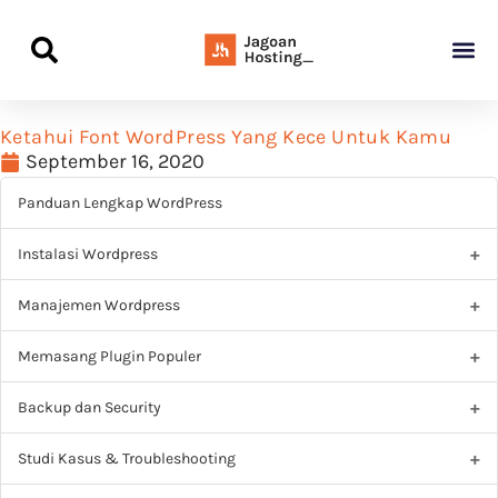
Panduan Awal L
Semua Pa
Kamus Host
Rekomendasi Pro
Ketahui Font WordPress Yang Kece Untuk Kamu
September 16, 2020
Panduan Lengkap WordPress
Instalasi Wordpress
Manajemen Wordpress
Memasang Plugin Populer
Backup dan Security
Studi Kasus & Troubleshooting