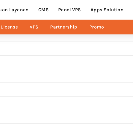
uan Layanan
CMS
Panel VPS
Apps Solution
License
VPS
Partnership
Promo