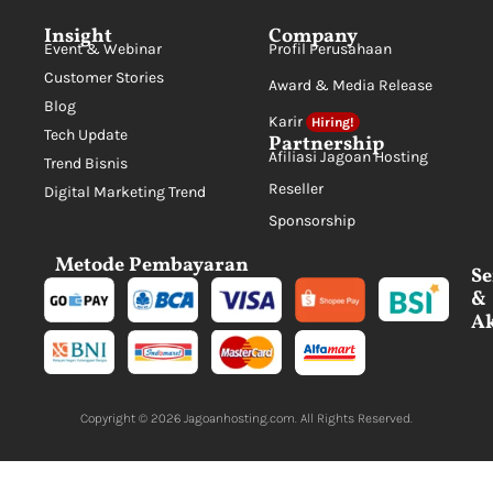
Insight
Company
Event & Webinar
Profil Perusahaan
Customer Stories
Award & Media Release
Blog
Karir
Hiring!
Tech Update
Partnership
Afiliasi Jagoan Hosting
Trend Bisnis
Reseller
Digital Marketing Trend
Sponsorship
Metode Pembayaran
Se
&
Ak
Copyright © 2026
Jagoanhosting.com
. All Rights Reserved.