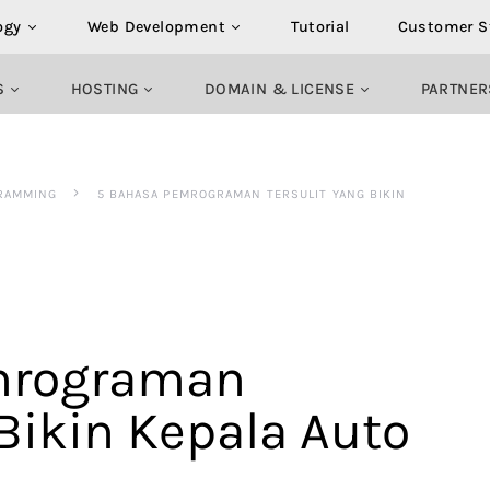
ogy
Web Development
Tutorial
Customer S
S
HOSTING
DOMAIN & LICENSE
PARTNER
RAMMING
5 BAHASA PEMROGRAMAN TERSULIT YANG BIKIN
mrograman
 Bikin Kepala Auto