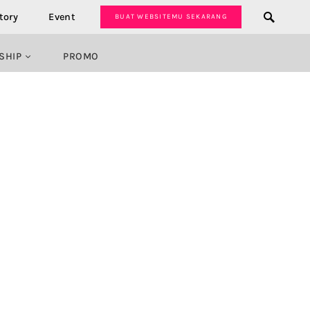
tory
Event
BUAT WEBSITEMU SEKARANG
SHIP
PROMO