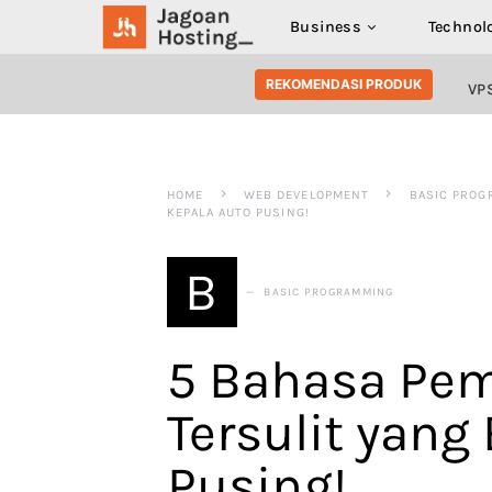
Business
Technol
SEARCH FOR:
REKOMENDASI PRODUK
VP
HOME
WEB DEVELOPMENT
BASIC PROG
KEPALA AUTO PUSING!
B
BASIC PROGRAMMING
5 Bahasa Pe
Tersulit yang
Pusing!