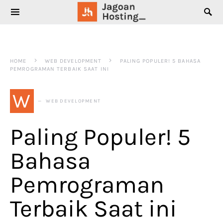
SEARCH FOR:
HOME
WEB DEVELOPMENT
PALING POPULER! 5 BAHASA
PEMROGRAMAN TERBAIK SAAT INI
W
WEB DEVELOPMENT
Paling Populer! 5
Bahasa
Pemrograman
Terbaik Saat ini