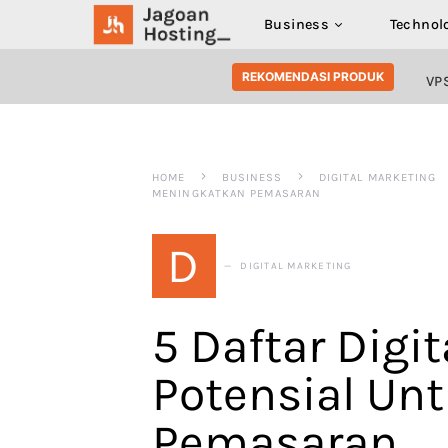
Business
Technol
SEARCH FOR:
REKOMENDASI PRODUK
VP
HOME
BUSINESS
DIGITAL MARKETING
MENINGKATKAN PEMASARAN
D
DIGITAL MARKETING
5 Daftar Digi
Potensial Un
Pemasaran