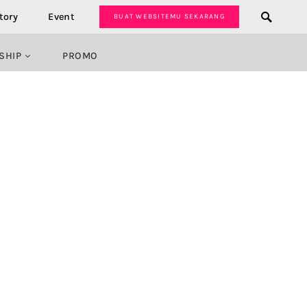
tory
Event
BUAT WEBSITEMU SEKARANG
SHIP
PROMO