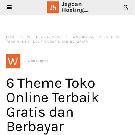
SEARCH FOR:
HOME
WEB DEVELOPMENT
WORDPRESS
6 THEME
TOKO ONLINE TERBAIK GRATIS DAN BERBAYAR
W
WORDPRESS
6 Theme Toko
Online Terbaik
Gratis dan
Berbayar