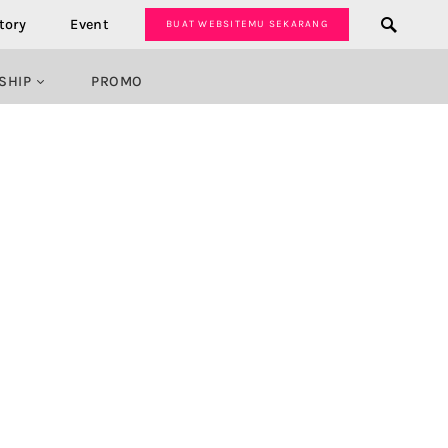
tory
Event
BUAT WEBSITEMU SEKARANG
SHIP
PROMO