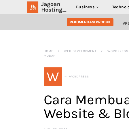
Business
Technol
SEARCH FOR:
REKOMENDASI PRODUK
VP
HOME
WEB DEVELOPMENT
WORDPRESS
MUDAH
W
WORDPRESS
Cara Membuat
Website & Bl