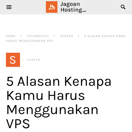
SEARCH FOR:
HOME
TECHNOLOGY
SERVER
5 ALASAN KENAPA KAMU
HARUS MENGGUNAKAN VPS
S
SERVER
5 Alasan Kenapa
Kamu Harus
Menggunakan
VPS