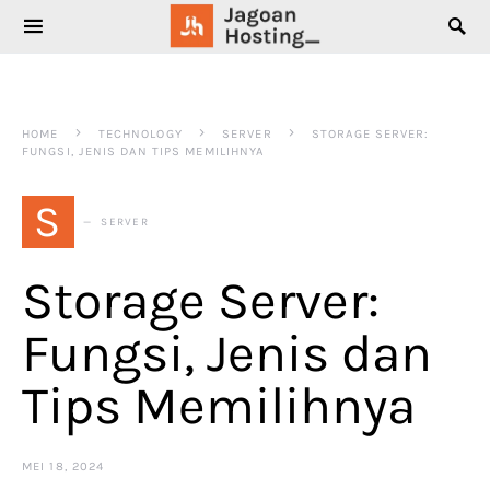
SEARCH FOR:
HOME
TECHNOLOGY
SERVER
STORAGE SERVER:
FUNGSI, JENIS DAN TIPS MEMILIHNYA
S
SERVER
Storage Server:
Fungsi, Jenis dan
Tips Memilihnya
MEI 18, 2024