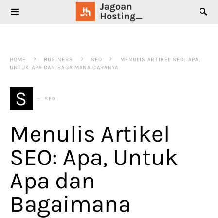
SEARCH FOR:
HOME
BUSINESS
SEO
MENULIS ARTIKEL SEO: APA,
UNTUK APA DAN BAGAIMANA CARANYA
S
SEO
Menulis Artikel
SEO: Apa, Untuk
Apa dan
Bagaimana