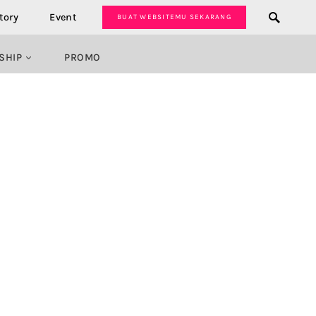
tory
Event
BUAT WEBSITEMU SEKARANG
SHIP
PROMO