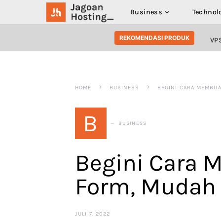
Business
Technol
SEARCH FOR:
REKOMENDASI PRODUK
VP
HOME
BUSINESS
BEGINI CARA MEMBUA
B
BUSINESS
Begini Cara 
Form, Mudah 
JULI 7, 2022