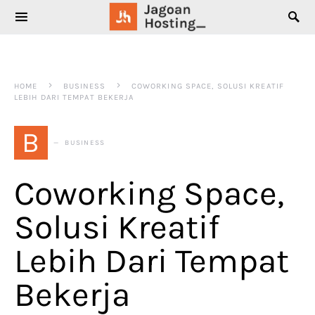
SEARCH FOR:
HOME
BUSINESS
COWORKING SPACE, SOLUSI KREATIF
LEBIH DARI TEMPAT BEKERJA
B
BUSINESS
Coworking Space,
Solusi Kreatif
Lebih Dari Tempat
Bekerja