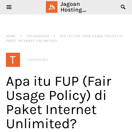
SEARCH FOR:
HOME
TECHNOLOGY
APA ITU FUP (FAIR USAGE POLICY) DI
PAKET INTERNET UNLIMITED?
T
TECHNOLOGY
Apa itu FUP (Fair
Usage Policy) di
Paket Internet
Unlimited?