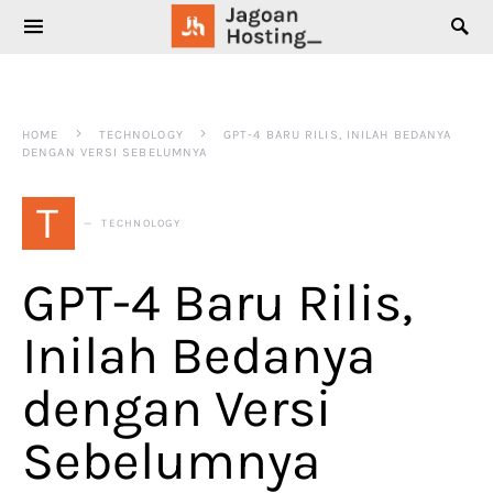
SEARCH FOR:
HOME
TECHNOLOGY
GPT-4 BARU RILIS, INILAH BEDANYA
DENGAN VERSI SEBELUMNYA
T
TECHNOLOGY
GPT-4 Baru Rilis,
Inilah Bedanya
dengan Versi
Sebelumnya