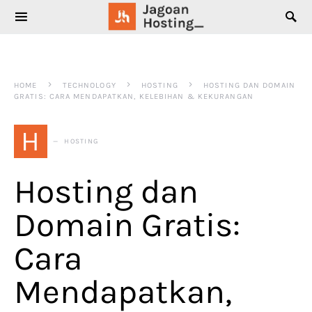
SEARCH FOR:
HOME
TECHNOLOGY
HOSTING
HOSTING DAN DOMAIN
GRATIS: CARA MENDAPATKAN, KELEBIHAN & KEKURANGAN
H
HOSTING
Hosting dan
Domain Gratis:
Cara
Mendapatkan,