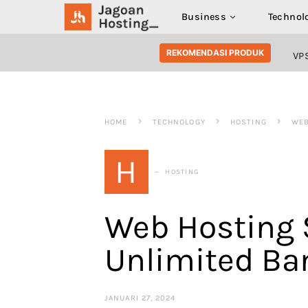
Business
Technol
SEARCH FOR:
REKOMENDASI PRODUK
VP
HOME
TECHNOLOGY
HOSTING
WEB
H
HOSTING
Web Hosting
Unlimited Ba
JANUARI 27, 2024