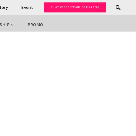
tory
Event
BUAT WEBSITEMU SEKARANG
SHIP
PROMO