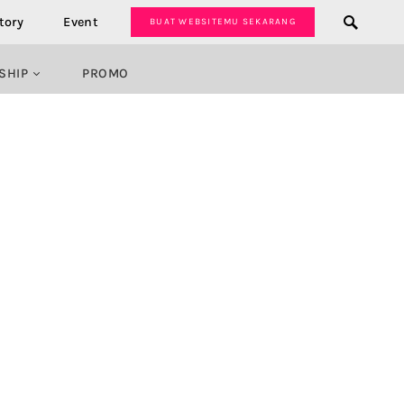
tory
Event
BUAT WEBSITEMU SEKARANG
SHIP
PROMO