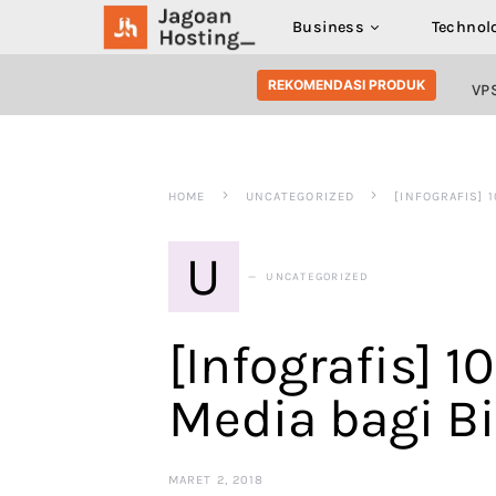
Business
Technol
SEARCH FOR:
REKOMENDASI PRODUK
VP
HOME
UNCATEGORIZED
[INFOGRAFIS] 
U
UNCATEGORIZED
[Infografis] 1
Media bagi B
MARET 2, 2018