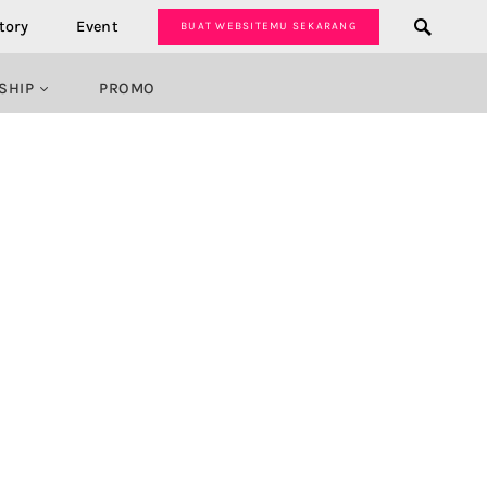
tory
Event
BUAT WEBSITEMU SEKARANG
SHIP
PROMO