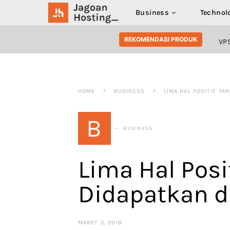
Business
Technol
SEARCH FOR:
REKOMENDASI PRODUK
VP
HOME
BUSINESS
LIMA HAL POSITIF YA
B
BUSINESS
Lima Hal Posi
Didapatkan d
MARET 2, 2018