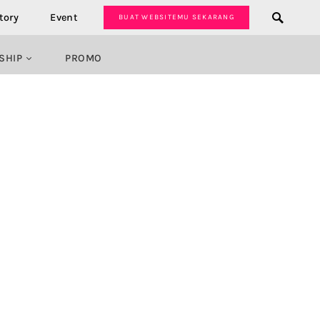
tory
Event
BUAT WEBSITEMU SEKARANG
SHIP
PROMO