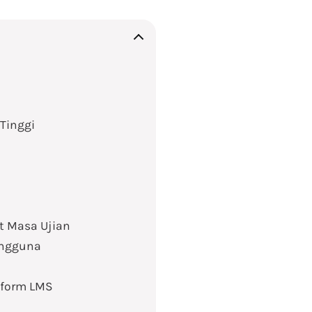
Tinggi
t Masa Ujian
engguna
tform LMS