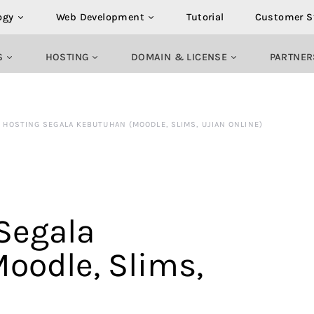
ogy
Web Development
Tutorial
Customer S
S
HOSTING
DOMAIN & LICENSE
PARTNER
 HOSTING SEGALA KEBUTUHAN (MOODLE, SLIMS, UJIAN ONLINE)
Segala
oodle, Slims,