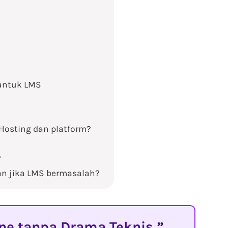
 untuk LMS
Hosting dan platform?
?
an jika LMS bermasalah?
ine tanpa Drama Teknis