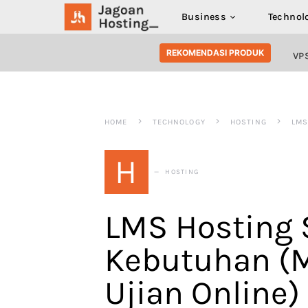
Business
Technol
SEARCH FOR:
REKOMENDASI PRODUK
VP
HOME
TECHNOLOGY
HOSTING
LMS
H
HOSTING
LMS Hosting 
Kebutuhan (M
Ujian Online)