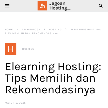
SEARCH FOR:
HOME
TECHNOLOGY
HOSTING
ELEARNING HOSTING:
TIPS MEMILIH DAN REKOMENDASINYA
H
HOSTING
Elearning Hosting:
Tips Memilih dan
Rekomendasinya
MARET 5, 2025