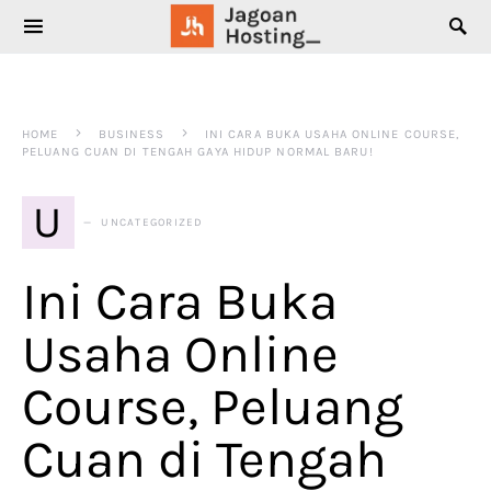
SEARCH FOR:
HOME
BUSINESS
INI CARA BUKA USAHA ONLINE COURSE,
PELUANG CUAN DI TENGAH GAYA HIDUP NORMAL BARU!
U
UNCATEGORIZED
Ini Cara Buka
Usaha Online
Course, Peluang
Cuan di Tengah