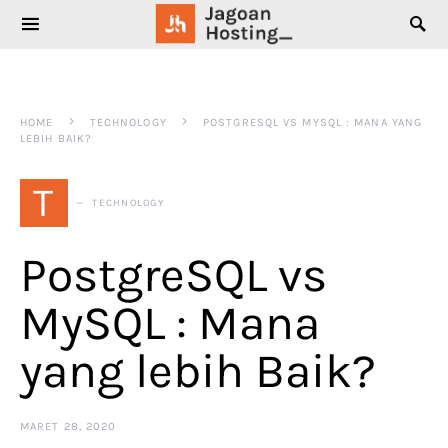
SEARCH FOR:
HOME
TECHNOLOGY
POSTGRESQL VS MYSQL : MANA YANG
LEBIH BAIK?
T
TECHNOLOGY
PostgreSQL vs
MySQL : Mana
yang lebih Baik?
MARET 28, 2020