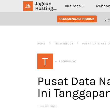
Business
Technol
SEARCH FOR:
REKOMENDASI PRODUK
VP
HOME
TECHNOLOGY
PUSAT DATA NASIO
T
TECHNOLOGY
Pusat Data Na
Ini Tanggapa
JUNI 25, 2024