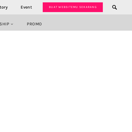
tory
Event
BUAT WEBSITEMU SEKARANG
SHIP
PROMO