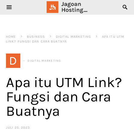
SEARCH FOR:
HOME
BUSINESS
DIGITAL MARKETING
APA ITU UTM
LINK? FUNGSI DAN CARA BUATNYA
D
DIGITAL MARKETING
Apa itu UTM Link?
Fungsi dan Cara
Buatnya
JULI 25, 2023