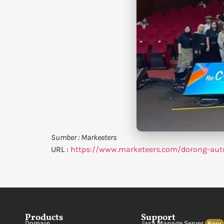
Sumber : Markeeters
URL :
https://www.marketeers.com/dorong-auto
Products
Support
Domain
Jasa Manage Server
Baru