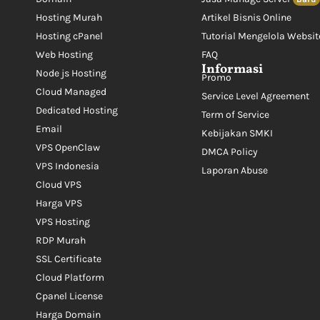
Hosting Murah
Artikel Bisnis Online
Hosting cPanel
Tutorial Mengelola Websit
Web Hosting
FAQ
Informasi
Node js Hosting
Promo
Cloud Managed
Service Level Agreement
Dedicated Hosting
Term of Service
Email
Kebijakan SMKI
VPS OpenClaw
DMCA Policy
VPS Indonesia
Laporan Abuse
Cloud VPS
Harga VPS
VPS Hosting
RDP Murah
SSL Certificate
Cloud Platform
Cpanel License
Harga Domain