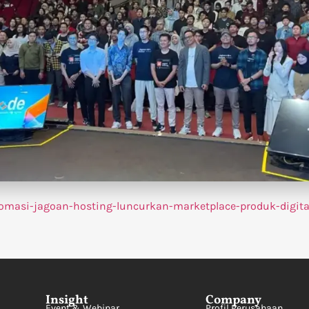
masi-jagoan-hosting-luncurkan-marketplace-produk-digita
Insight
Company
Event & Webinar
Profil Perusahaan