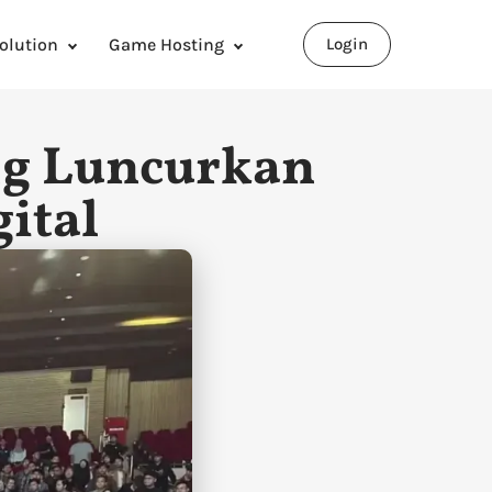
olution
Game Hosting
Login
ng Luncurkan
ital