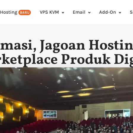
 Hosting
VPS KVM
Email
Add-On
S
BARU
masi, Jagoan Hosti
ketplace Produk Dig