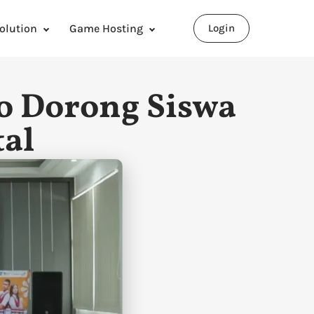
olution
Game Hosting
Login
o Dorong Siswa
tal