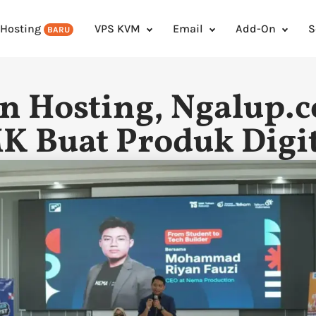
 Hosting
VPS KVM
Email
Add-On
S
BARU
n Hosting, Ngalup.c
K Buat Produk Digi