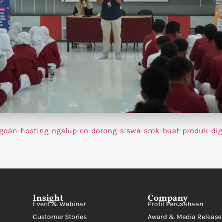
goan-hosting-ngalup-co-dorong-siswa-smk-buat-produk-digi
Insight
Company
Event & Webinar
Profil Perusahaan
Customer Stories
Award & Media Release