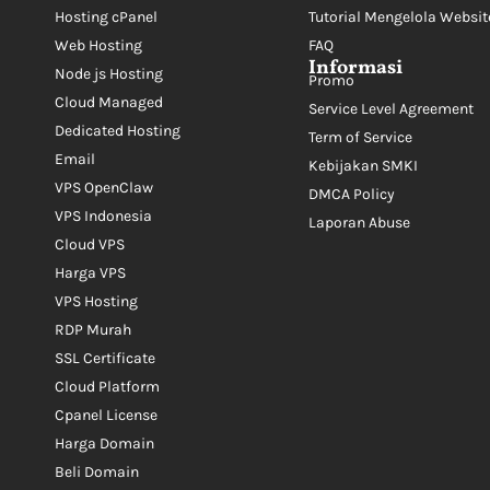
Hosting cPanel
Tutorial Mengelola Websit
Web Hosting
FAQ
Informasi
Node js Hosting
Promo
Cloud Managed
Service Level Agreement
Dedicated Hosting
Term of Service
Email
Kebijakan SMKI
VPS OpenClaw
DMCA Policy
VPS Indonesia
Laporan Abuse
Cloud VPS
Harga VPS
VPS Hosting
RDP Murah
SSL Certificate
Cloud Platform
Cpanel License
Harga Domain
Beli Domain