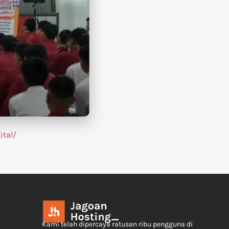
tal/
Kami telah dipercaya ratusan ribu pengguna di