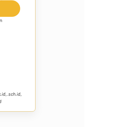
ln
c.id, .sch.id,
d