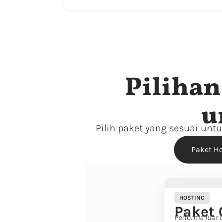
Piliha
u
Pilih paket yang sesuai un
Paket H
HOSTING
Paket 
Performa luar 