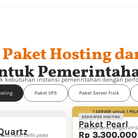
n
Paket Hosting da
ntuk Pemerintah
tuk kebutuhan instansi pemerintahan dengan per
osting
Paket VPS
Paket Server Fisik
1 SERVER untuk 1 PE
DEDICATED HOSTING
Paket Pearl
Dedicated Server dengan VIP 
Quartz
Rp 3.300.000
biasa meski traffic padat