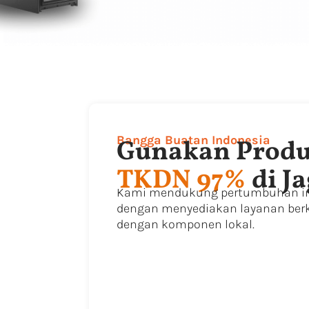
Bangga Buatan Indonesia
Gunakan Produ
TKDN 97%
di J
Kami mendukung pertumbuhan ind
dengan menyediakan layanan berk
dengan komponen lokal.