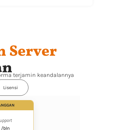
n Server
an
forma terjamin keandalannya
Lisensi
LANGGAN
Support
/bln