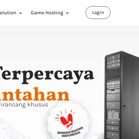
olution
Game Hosting
Login
erpercaya
intahan
dirancang khusus