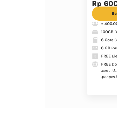
Rp 60
Be
± 400.
100GB
D
6 Core
C
6 GB
RA
FREE
El
FREE
Do
.com, .id, 
.ponpes.i