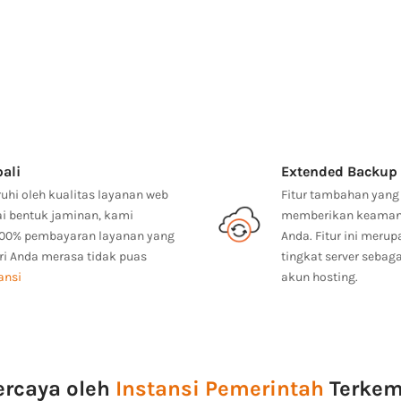
ali
Extended Backup
uhi oleh kualitas layanan web
Fitur tambahan yang 
i bentuk jaminan, kami
memberikan keamanan
00% pembayaran layanan yang
Anda. Fitur ini mer
ari Anda merasa tidak puas
tingkat server sebag
ansi
akun hosting.
ercaya oleh
Instansi Pemerintah
Terke