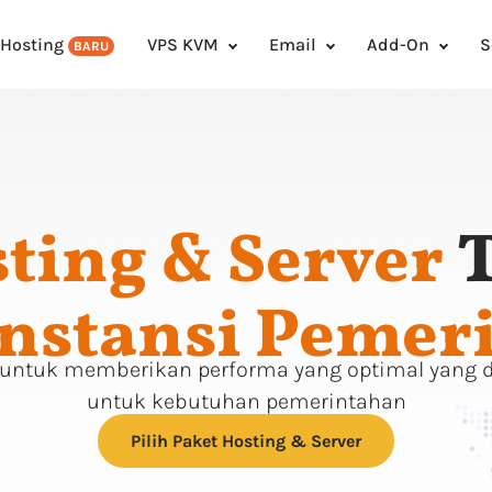
 Hosting
VPS KVM
Email
Add-On
S
BARU
ting & Server
T
Instansi Pemer
untuk memberikan performa yang optimal yang 
untuk kebutuhan pemerintahan
Pilih Paket Hosting & Server