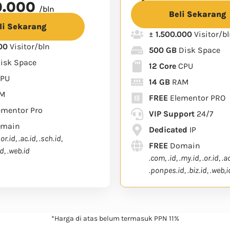
0.000
/bln
Beli Sekarang
li Sekarang
± 1.500.000
Visitor/b
000
Visitor/bln
500 GB
Disk Space
isk Space
12 Core
CPU
PU
14 GB
RAM
M
FREE
Elementor PRO
ementor Pro
VIP Support
24/7
main
Dedicated
IP
.or.id, .ac.id, .sch.id,
FREE
Domain
d, .web.id
.com, .id, .my.id, .or.id, .a
.ponpes.id, .biz.id, .web,i
*Harga di atas belum termasuk PPN 11%