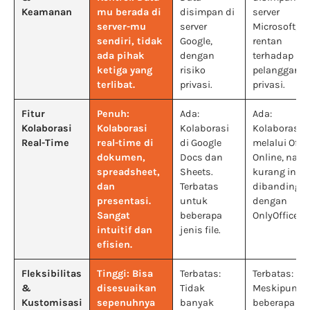
Keamanan
mu berada di
disimpan di
server
server-mu
server
Microsoft,
sendiri, tidak
Google,
rentan
ada pihak
dengan
terhadap
ketiga yang
risiko
pelanggaran
terlibat.
privasi.
privasi.
Fitur
Penuh:
Ada:
Ada:
Kolaborasi
Kolaborasi
Kolaborasi
Kolaborasi
Real-Time
real-time di
di Google
melalui Offic
dokumen,
Docs dan
Online, nam
spreadsheet,
Sheets.
kurang intuit
dan
Terbatas
dibandingk
presentasi.
untuk
dengan
Sangat
beberapa
OnlyOffice.
intuitif dan
jenis file.
efisien.
Fleksibilitas
Tinggi: Bisa
Terbatas:
Terbatas:
&
disesuaikan
Tidak
Meskipun a
Kustomisasi
sepenuhnya
banyak
beberapa ops