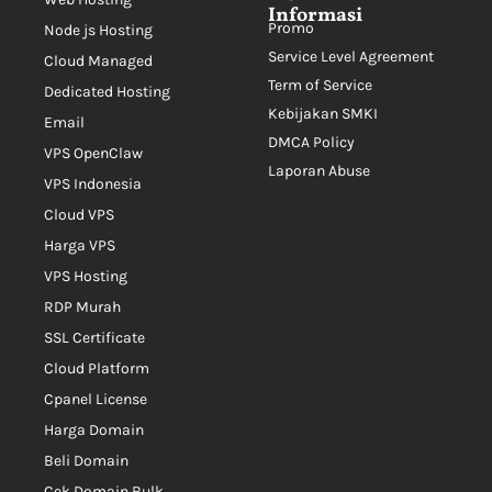
Informasi
Promo
Node js Hosting
Service Level Agreement
Cloud Managed
Term of Service
Dedicated Hosting
Kebijakan SMKI
Email
DMCA Policy
VPS OpenClaw
Laporan Abuse
VPS Indonesia
Cloud VPS
Harga VPS
VPS Hosting
RDP Murah
SSL Certificate
Cloud Platform
Cpanel License
Harga Domain
Beli Domain
Cek Domain Bulk