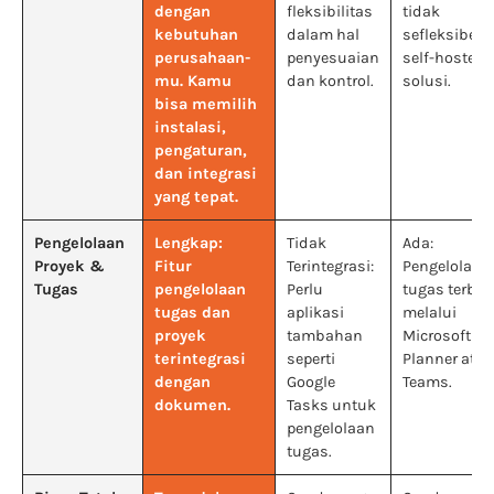
dengan
fleksibilitas
tidak
kebutuhan
dalam hal
sefleksibel
perusahaan-
penyesuaian
self-hosted
mu. Kamu
dan kontrol.
solusi.
bisa memilih
instalasi,
pengaturan,
dan integrasi
yang tepat.
Pengelolaan
Lengkap:
Tidak
Ada:
Proyek &
Fitur
Terintegrasi:
Pengelolaan
Tugas
pengelolaan
Perlu
tugas terbat
tugas dan
aplikasi
melalui
proyek
tambahan
Microsoft
terintegrasi
seperti
Planner atau
dengan
Google
Teams.
dokumen.
Tasks untuk
pengelolaan
tugas.