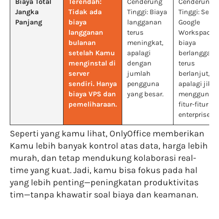
Biaya Total
Terendah:
Cenderung
Cenderung
Jangka
Tidak ada
Tinggi: Biaya
Tinggi: Seper
Panjang
biaya
langganan
Google
langganan
terus
Workspace,
bulanan
meningkat,
biaya
setelah Kamu
apalagi
berlanggan
menginstal di
dengan
terus
server
jumlah
berlanjut,
sendiri. Hanya
pengguna
apalagi jika
biaya VPS dan
yang besar.
menggunak
pemeliharaan.
fitur-fitur
enterprise.
Seperti yang kamu lihat, OnlyOffice memberikan
Kamu lebih banyak kontrol atas data, harga lebih
murah, dan tetap mendukung kolaborasi real-
time yang kuat. Jadi, kamu bisa fokus pada hal
yang lebih penting—peningkatan produktivitas
tim—tanpa khawatir soal biaya dan keamanan.