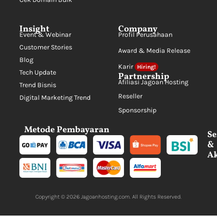
Insight
Company
Event & Webinar
Profil Perusahaan
Customer Stories
Award & Media Release
Blog
Karir
Hiring!
Tech Update
Partnership
Afiliasi Jagoan Hosting
Trend Bisnis
Reseller
Digital Marketing Trend
Sponsorship
Metode Pembayaran
Se
&
Ak
Copyright © 2026
Jagoanhosting.com
. All Rights Reserved.