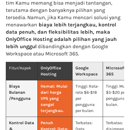
tim Kamu memang bisa menjadi tantangan,
terutama dengan banyaknya pilihan yang
tersedia. Namun, jika Kamu mencari solusi yang
menawarkan
biaya lebih terjangkau, kontrol
data penuh, dan fleksibilitas lebih, maka
OnlyOffice Hosting adalah pilihan yang jauh
lebih unggul
dibandingkan dengan Google
Workspace atau Microsoft 365.
Fitur/Aspek
OnlyOffice
Google
Microsoft
Hosting
Workspace
365
Biaya
Hemat: Mulai
Tinggi: Rata-
Tinggi: Mulai
Bulanan
dari harga
rata $6-$18
$5-$20 per
/Pengguna
VPS yang
per
pengguna pe
sangat
pengguna
bulan.
terjangkau.
per bulan.
Kontrol Data
Penuh
Terbatas:
Terbatas: Da
&
Kontrol: Data-
Data
disimpan di